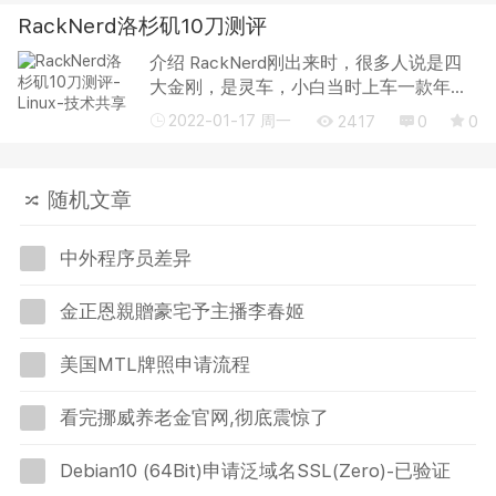
Windows，我们之前多次对其进行测评，
RackNerd洛杉矶10刀测评
因为其超高的性价比...
介绍 RackNerd刚出来时，很多人说是四
大金刚，是灵车，小白当时上车一款年付
12刀小鸡，续费两年了，还在……人家生意
2022-01-17 周一
2417
0
0
反而越做越大，各种新机房，新机型。说
实话，比许多国人商家不知道高到哪里去
了。今天...
随机文章
中外程序员差异
金正恩親贈豪宅予主播李春姬
美国MTL牌照申请流程
看完挪威养老金官网,彻底震惊了
Debian10 (64Bit)申请泛域名SSL(Zero)-已验证