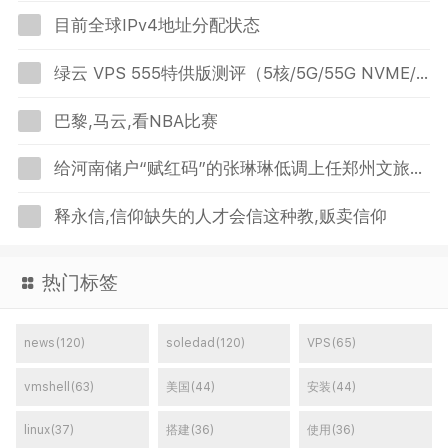
目前全球IPv4地址分配状态
绿云 VPS 555特供版测评（5核/5G/55G NVME/5T/1Gbps美国VPS）
巴黎,马云,看NBA比赛
给河南储户“赋红码”的张琳琳低调上任郑州文旅局一把手
释永信,信仰缺失的人才会信这种教,贩卖信仰
热门标签
news(120)
soledad(120)
VPS(65)
vmshell(63)
美国(44)
安装(44)
linux(37)
搭建(36)
使用(36)