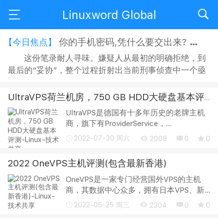
Linuxword Global
你的手机密码,凭什么要交出来?
【今日焦点】
这份笔录耐人寻味。嫌疑人从最初的明确拒绝，到
最后的“妥协”，整个过程折射出当前刑事侦查中一个亟
待正视的问题：侦查机关搜查手机时，嫌疑人是否有权
拒绝？拒绝之后，侦查人员又能采取何种方式“说服”？
UltraVPS荷兰机房，750 GB HDD大硬盘基本评测
在“思想教育”的名义下，嫌疑人的沉默权与隐私权究竟
UltraVPS是德国有十多年历史的老牌主机
获得了多大程度的保障？ 智能手机早已不是单纯的通讯
商，旗下有ProviderService，
工具，它承...
ProviderDienste，ultravps，getkvm等，
2022-07-30 周六
2008
0
0
如果还不熟悉的可以参考我之前的评测文
章《UltraVPS美国洛杉矶机房评测，新用
2022 OneVPS主机评测(包含最新香港)
户85折》 在文章...
OneVPS是一家专门经营国外VPS的主机
商，其数据中心众多，拥有日本VPS、新
加坡VPS、美国VPS、欧洲VPS等众多的产
2022-05-25 周三
2304
0
0
品，除了支持Linux系统外，还支持