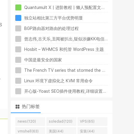
Quantumult X | 进阶教程 | 懒人预配置文件指南
独立站相比第三方平台优势明显
S
BGP路由器对路由的处理过程
曾志伟,古天乐,丑闻被扒出,疑似涉嫌KK电信诈骗,与李泽楷,往事被翻出
Hosbit – WHMCS 和托管 WordPress 主题
中国是最安全的国家
The French TV series that stormed the world with excellent reviews and amazing casts
。
Linux 环境下虚拟化之 KVM 常用命令
开心版-Yoast SEO插件使用教程,详细设置步骤
热门标签
news(120)
soledad(120)
VPS(65)
vmshell(63)
美国(44)
安装(44)