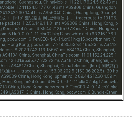
uangdong, Guangzhou, ChinaMobile
11 221.176.24.5 62.48 ms
aMobile
12 111.24.5.177 61.48 ms AS9808 China, Guangdon
.241.242.230 14.41 ms AS56040 China, Guangdong, Guangzh
完成 ！
[Info] 测试路由 到 上海电信 中 ...
traceroute to 101.95.
yte packets
1 2.56.149.1 1.31 ms AS9009 China, Hong Kong, p
ng Kong, m247.com
3 89.44.212.65 0.73 ms * China, Hong Kon
com
5 Hu0-0-0-1-11.clbr02.hkg12.pccwbtn.net (63.216.176.1
ong, pccw.com
6 TenGE0-4-0-14.cr01.hkg15.pccwbtn.net (6
ina, Hong Kong, pccw.com
7 218.30.53.84 165.33 ms AS413
Telecom
8 202.97.43.113 186.61 ms AS4134 China, Shanghai,
ms AS4134 China, Shanghai, ChinaTelecom
11 61.152.24.225 1
ecom
12 101.95.95.77 222.72 ms AS4812 China, Shanghai, Chi
.65 ms AS4812 China, Shanghai, ChinaTelecom
[Info] 测试路由
联通 中 ...
traceroute to 153.36.202.5 (153.36.202.5), 30 ho
ms AS9009 China, Hong Kong, ppman.ro
2 89.44.212.60 1.59 m
a, Hong Kong, m247.com
4 Hu0-0-0-1-11.clbr02.hkg12.pccwbt
1713 China, Hong Kong, pccw.com
5 TenGE0-4-0-14.cr01.hkg
AS3491,AS31713 China, Hong Kong, pccw.com
6 Bundle-Ether
55.89 ms AS3491,AS31713 United States, California, San Jos
bal.net (63.217.21.126) 155.97 ms AS3491,AS31713 United S
&#10.48.179.152.in-addr.arpa (152.179.48.218) 179.42 ms AS7
on.com
10 219.158.116.237 193.27 ms AS4837 China, Shangh
 AS4837 China, Shanghai, ChinaUnicom
12 219.158.7.125 190.
13 219.158.17.18 191.21 ms AS4837 China, Jiangsu, Nanjing,
837 China, Jiangsu, Suqian, ChinaUnicom
[Info] 测试路由 到