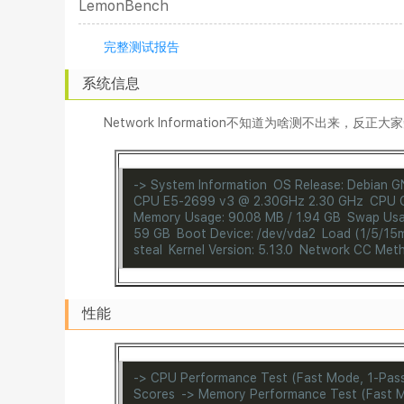
LemonBench
完整测试报告
系统信息
Network Information不知道为啥测不出来，反
->
System Information
OS Release: Debian GN
CPU E5-2699 v3 @ 2.30GHz 2.30 GHz
CPU C
Memory Usage: 90.08 MB / 1.94 GB
Swap Usag
59 GB
Boot Device: /dev/vda2
Load (1/5/15m
steal
Kernel Version: 5.13.0
Network CC Metho
性能
->
CPU Performance Test (Fast Mode, 1-Pas
Scores
->
Memory Performance Test (Fast M