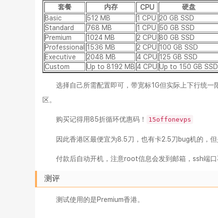
套餐
内存
硬盘
CPU
Basic
512 MB
1 CPU
20 GB SSD
Standard
768 MB
1 CPU
50 GB SSD
Premium
1024 MB
2 CPU
80 GB SSD
Professional
1536 MB
2 CPU
100 GB SSD
Executive
2048 MB
4 CPU
125 GB SSD
Custom
Up to 8192 MB
4 CPU
Up to 150 GB SSD
选择自己所需配置即可，带宽标1G但实际上下行统一限
区。
购买记得用85折循环优惠码！
15offonevps
因此香港区最便宜为8.5刀，也有卡2.5刀bug机的，
付款后自动开机，注意root信息会发到邮箱，ssh端口
测评
测试使用的是Premium香港。