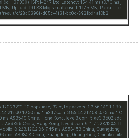
l (id = 37390)
ISP: M247 Ltd
Latency: 154.41 ms (0.79 ms ji
.1 MB)
Upload: 191.83 Mbps (data used: 117.5 MB)
Packet Los
net/result/c/28d0398f-d05c-4f31-bc0c-8921bd4a10b2
 120.232.*.*, 30 hops max, 32 byte packets
1 2.56.149.1 1.89
9.44.212.60 10.30 ms * m247.com
3 89.44.212.59 0.73 ms * C
80 ms AS3549 China, Hong Kong, level3.com
5 ae3.3502.edg
 ms AS3356 China, Hong Kong, level3.com
6 *
7 223.120.2.11
Mobile
8 223.120.2.86 7.45 ms AS58453 China, Guangdong,
0.67 ms AS9808 China, Guangdong, Guangzhou, ChinaMobile