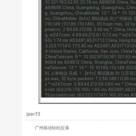
10 221.183.52.85 25.19 ms AS9808 China, G
AS9808 China, Guangdong, Guangzhou, Chin
g, Guangzhou, ChinaMobile
13 *
14 *
15 120
ou, ChinaMobile
[Info] 测试路由 到 广州移动 
110.149 (101.95.110.149), 30 hops max, 32 b
pman.ro
2 89.44.212.68 3.49 ms * China, Ho
g, m247.com
4 89.44.212.81 0.73 ms * m247.
65) 1.74 ms AS3491,AS31713 China, Hong K
3.223.17.141) 173.40 ms AS3491,AS31713 Ch
4 United States, California, San Jose, China
ChinaTelecom
9 *
10 202.97.50.161 201.62 
90.64 ms AS4812 China, Shanghai, ChinaTel
naTelecom
13 *
14 *
15 101.95.110.149 202
到 上海电信 完成 ！
[Info] 测试路由 到 江苏宿迁
ps max, 32 byte packets
1 2.56.149.1 0.58 
s * m247.com
3 89.44.212.59 0.80 ms * Chin
n.net (63.216.176.165) 1.85 ms AS3491,AS3
15.pccwbtn.net (63.223.17.141) 165.33 ms 
41.br06.sjo01.pccwbtn.net (63.223.60.138) 1
e, pccw.com
7 63-217-21-126.static.pccwglo
tates, California, San Jose, pccw.com
8 *
9 
iperf3
01 United States, California, San Jose, veriz
ai, ChinaUnicom
11 219.158.8.189 195.94 ms
广州移动轻松拉满
22 ms AS4837 China, Shanghai, ChinaUnicom
ChinaUnicom
14 221.6.174.82 193.39 ms AS4