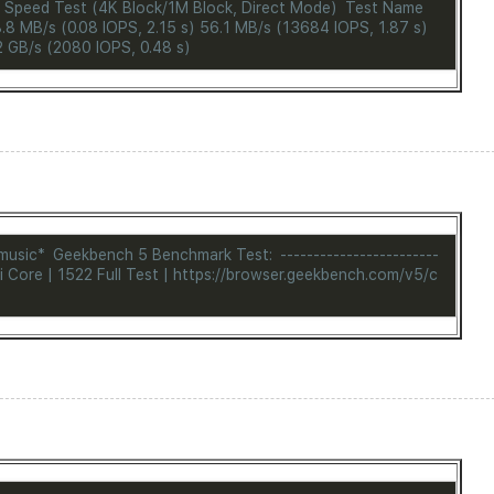
k Speed Test (4K Block/1M Block, Direct Mode)
Test Name
8 MB/s (0.08 IOPS, 2.15 s) 56.1 MB/s (13684 IOPS, 1.87 s)
2 GB/s (2080 IOPS, 0.48 s)
 music*
Geekbench 5 Benchmark Test:
------------------------
i Core | 1522
Full Test | https://browser.geekbench.com/v5/c