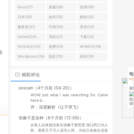
linux(37)
搭建(36)
使用(36)
日本(35)
如何(33)
教程(32)
服务器(31)
中国(25)
香港(24)
tototel(24)
系统(22)
下载(22)
GOOGLE(20)
免费(20)
WHMCS(19)
港
Wordpress(19)
因此(18)
然而(18)
电
精彩评论
+1
sexcam
（4个月前 (04-20)）
在
WOW just what I was searching for. Came
here b...
W
评：深度解析《让子弹飞》
张麻子是杂种
（8个月前 (12-09)）
从有人以来就没有比张麻子更邪恶 张口闭口为人
民，害死几千万人还为人民，为自己的皇位还差