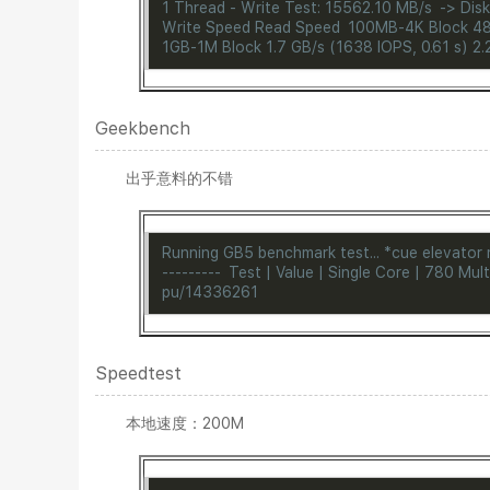
1 Thread - Write Test: 15562.10 MB/s
->
Dis
Write Speed Read Speed
100MB-4K Block 48.
1GB-1M Block 1.7 GB/s (1638 IOPS, 0.61 s) 2.
Geekbench
出乎意料的不错
Running GB5 benchmark test... *cue elevator
---------
Test | Value
|
Single Core | 780
Mult
pu/14336261
Speedtest
本地速度：200M