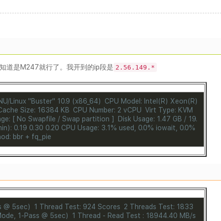
正大家知道是M247就行了。我开到的ip段是
2.56.149.*
U/Linux "Buster" 10.9 (x86_64)
CPU Model: Intel(R) Xeon(R)
ache Size: 16384 KB
CPU Number: 2 vCPU
Virt Type: KVM
e: [ No Swapfile / Swap partition ]
Disk Usage: 1.47 GB / 19.
in): 0.19 0.30 0.20
CPU Usage: 3.1% used, 0.0% iowait, 0.0%
d: bbr + fq_pie
s @ 5sec)
1 Thread Test: 924 Scores
2 Threads Test: 1833
ode, 1-Pass @ 5sec)
1 Thread - Read Test : 18944.40 MB/s