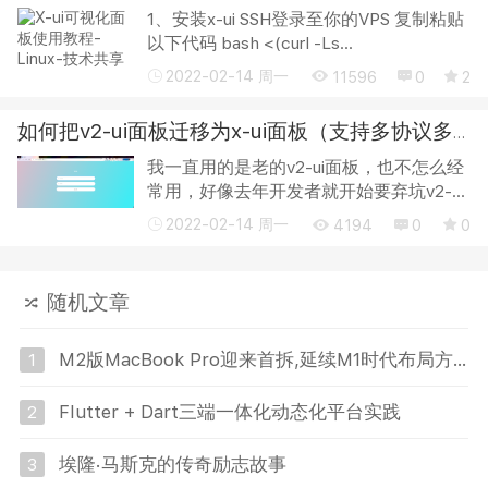
1、安装x-ui SSH登录至你的VPS 复制粘贴
以下代码 bash <(curl -Ls
https://raw.githubusercontent.com/vaxilu/x-
2022-02-14 周一
11596
0
2
ui/master/install.sh) 等待安装 待命令行出
现如下提示时，表明安装成功 修改面...
如何把v2-ui面板迁移为x-ui面板（支持多协议多用户的 xray 面板）
我一直用的是老的v2-ui面板，也不怎么经
常用，好像去年开发者就开始要弃坑v2-
ui，转而开发x-ui面板。前者好像用python
2022-02-14 周一
4194
0
0
开发，后者使用go开发。不想谈孰优孰
劣，主要是现在v2-ui已经停止开发了，然
后x-...
随机文章
M2版MacBook Pro迎来首拆,延续M1时代布局方案
1
Flutter + Dart三端一体化动态化平台实践
2
埃隆·马斯克的传奇励志故事
3