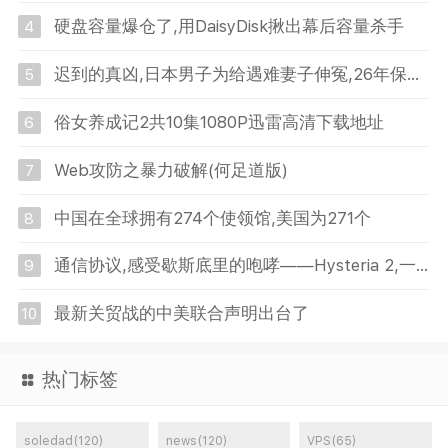
硬盘容量爆仓了,用DaisyDisk揪出幕后容量杀手
4
迟到的真凶,日本男子为给遇难妻子伸冤,26年保持凶案现场原状
5
俗女养成记2共10集1080P迅雷高清下载地址
6
Web攻防之暴力破解(何足道版)
7
中国在全球拥有274个使领馆,美国为271个
8
通信协议,感受歇斯底里的咆哮——Hysteria 2,一键脚本
9
最新关贸战的中美联合声明出台了
10
热门标签
soledad(120)
news(120)
VPS(65)