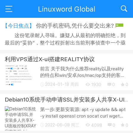
Linuxword Global
你的手机密码,凭什么要交出来?
【今日焦点】
这份笔录耐人寻味。嫌疑人从最初的明确拒绝，到
最后的“妥协”，整个过程折射出当前刑事侦查中一个亟
待正视的问题：侦查机关搜查手机时，嫌疑人是否有权
拒绝？拒绝之后，侦查人员又能采取何种方式“说服”？
利用VPS通过X-ui搭建REALITY协议
在“思想教育”的名义下，嫌疑人的沉默权与隐私权究竟
前言 关于我为什么推荐reality以及reality
获得了多大程度的保障？ 智能手机早已不是单纯的通讯
的特点和win/安卓/ios/mac/op支持的客户
工具，它承...
端都在这篇文章里面了 开启BBR 对于小白
2024-01-18 周四
1930
0
0
来说这一步可能没有听过，对于老手来
说，会玩bbr的话直接跳过就行。 SSH进
Debian10系统手动申请SSL并安装多人共享X-UI面板控制XRAY完整教程
入VPS...
第一步:更新安装源: apt -y update && apt
-y install openssl cron socat curl wget
unzip vim screen && screen -S
2022-06-08 周三
4098
0
0
setupscreen 第二步:安装BBR+FQ协议(中