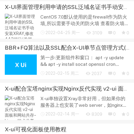
间需要重启一次) 简单说,...
X-UI界面管理利用申请的SSL泛域名证书手动安装XRAY,修改443端口(关闭Centos7的防火墙)
CentOS 7.0默认使用的是firewall作为防火
墙,所以需要手动关闭防火墙 查看防火墙状
态 firewall-cmd --state 停止firewall
2022-04-25 周一
3109
0
0
systemctl stop firewalld.service 禁止
firewall开机启动 systemctl disable f...
BBR+FQ算法以及SSL配合X-UI单节点管理方式(Debian10 X64系统验证成功)
第一步:更新组件和窗口： apt -y update
&& apt -y install socat openssl cron
dnsutils libaio1 libaio-dev build-essential
2022-02-15 周二
2037
0
0
manpages-dev libncurses5 zip gnupg
libaio1 wget curl screen ...
X-ui配合宝塔nginx实现Nginx反代实现 v2-ui 面板和网站共存
X-ui单独设置Xray非常好用，但如果你的
服务器上也安装了web server，如nginx，
就会比较麻烦，因为Xray和nginx只能二选
2022-02-14 周一
8309
0
0
一监听443端口。当然，你也可以选择让
Xray监听非标准HTTPS端口，但这又会造
X-ui可视化面板使用教程
成Xray...