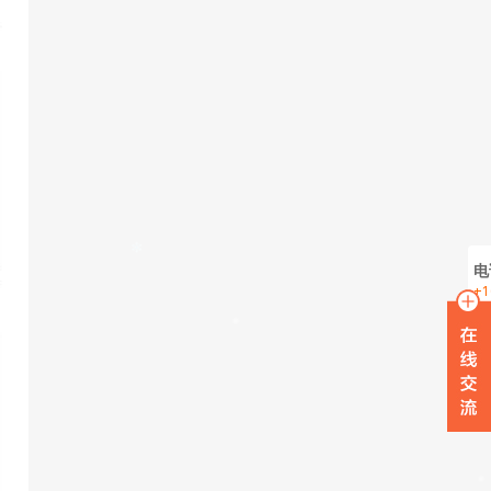
电
+1
在
W