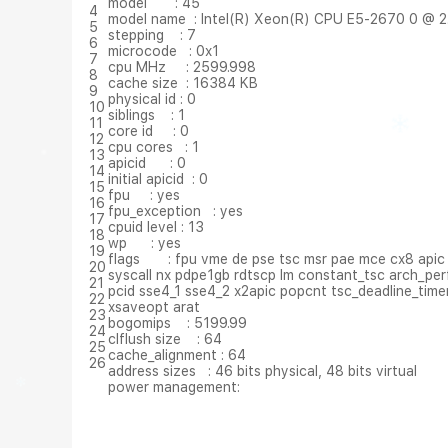
model : 45
4
model name : Intel(R) Xeon(R) CPU E5-2670 0 @ 
5
stepping : 7
6
microcode : 0x1
7
cpu MHz : 2599.998
8
cache size : 16384 KB
9
physical id : 0
10
siblings : 1
11
core id : 0
12
cpu cores : 1
13
apicid : 0
14
initial apicid : 0
15
fpu : yes
16
fpu_exception : yes
17
cpuid level : 13
18
wp : yes
19
flags : fpu vme de pse tsc msr pae mce cx8 apic 
20
syscall nx pdpe1gb rdtscp lm constant_tsc arch_pe
21
pcid sse4_1 sse4_2 x2apic popcnt tsc_deadline_timer
22
xsaveopt arat
23
bogomips : 5199.99
24
clflush size : 64
25
cache_alignment : 64
26
address sizes : 46 bits physical, 48 bits virtual
power management: