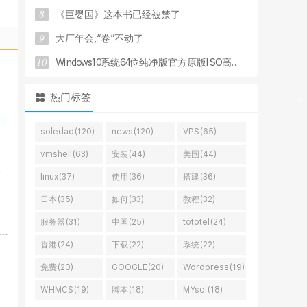
8
《
巨
婴
国
》
这
本
书
已
经
被
禁
了
9
大
厂
年
会
,
“
卷
”
不
动
了
10
W
i
n
d
o
w
s
1
0
系
统
6
4
位
纯
净
版
官
方
原
版
I
S
O
高
.
.
.
热门标签
soledad(120)
news(120)
VPS(65)
vmshell(63)
安装(44)
美国(44)
属
linux(37)
使用(36)
搭建(36)
日本(35)
如何(33)
教程(32)
服务器(31)
中国(25)
tototel(24)
香港(24)
下载(22)
系统(22)
免费(20)
GOOGLE(20)
Wordpress(19)
WHMCS(19)
脚本(18)
MYsql(18)