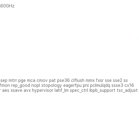
2.60GHz
sep mtrr pge mca cmov pat pse36 clflush mmx fxsr sse sse2 ss
rfmon rep_good nopl xtopology eagerfpu pni pclmulqdq ssse3 cx16
 aes xsave avx hypervisor lahf_lm spec_ctrl ibpb_support tsc_adjust