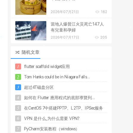
2026年07月21日
162
當地人爆晉江火災死亡147人
有兒童和孕婦
2026年07月17日
205
随机文章
1
f
l
u
t
t
e
r
s
c
a
f
f
o
l
d
w
i
d
g
e
t
应
用
2
T
o
m
H
a
n
k
s
c
o
u
l
d
b
e
i
n
N
i
a
g
a
r
a
F
a
l
l
s
.
.
.
3
超
过
4
T
磁
盘
分
区
4
如
何
在
F
l
u
t
t
e
r
應
用
程
式
的
底
部
導
覽
列
.
.
.
5
在
C
e
n
t
O
S
7
中
搭
建
P
P
T
P
、
L
2
T
P
、
I
P
S
e
c
服
务
6
V
P
N
是
什
么
,
为
什
么
需
要
V
P
N
?
7
P
y
C
h
a
r
m
安
装
教
程
（
w
i
n
d
o
w
s
）