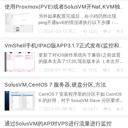
ZWVhM2-Y5YTVh 也可以直接只用本站的
使用Proxmox(PVE)或者SolusVM开Nat,KVM独立iPv6桥接,网卡设置
伪授权hosts S...
另外如果配置完成后，在小鸡仍然出现
ping不通ipv6的情况请执行以下步骤：
在/etc/sysctl.conf中添加：
2024-03-13 周三
1225
0
0
net.ipv6.conf.all.proxy_ndp=1 然后执行
sysctl -p 关闭ip6tables等操作 1.proxmox
VmShell手机/IPAD版APP3.1.7正式发布(监控和SSH功能)
桥接网卡配置： ...
更新了对IOS操作系统向下兼容(之前设置
的版本太高了17.20,现在版本从 ),本次升
级的VMSHELL 应用程序主要用于管理不
2024-01-10 周三
1215
0
0
限于VMSHELL提供的虚拟机服务器运行监
控,SSH管理,常用运维Linux管理脚本,工具
SolusVM,CentOS 7 服务器,硬盘分区,方法
软件不...
CentOS 7 安装程序里的分区不如 CentOS
6 的好用，对于 SolusVM Slave 分区要求
没法一步设置好。要在系统安装后删除重
2023-02-08 周三
1477
0
0
建 VG 分区，下文配合截图记录操作流
程。 用 IPMI 之类控制台远程安装 CentOS
通过SolusVM的API对VPS进行流量进行监控
7，...