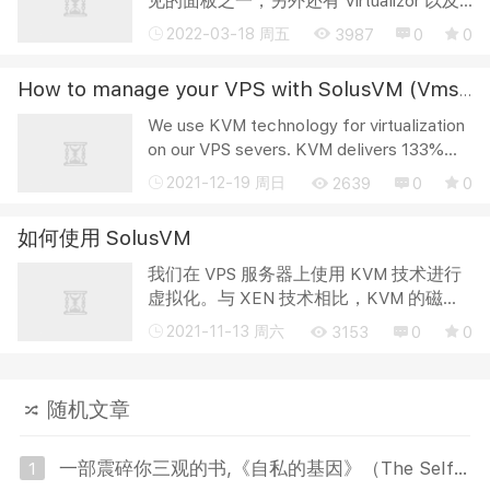
见的面板之一，另外还有 Virtualizor 以及
Xen System，以及比较少见的 Promox 和
2022-03-18 周五
3987
0
0
ESXi 以及非常稀有土豪专用的 OnApp。当
然还有些号称云主机的用OpenStack 或者
How to manage your VPS with SolusVM (Vmshell For KVM)
...
We use KVM technology for virtualization
on our VPS severs. KVM delivers 133%
increase in disk speed performance
2021-12-19 周日
2639
0
0
comparing to XEN technology. This article
describes main features of Solu...
如何使用 SolusVM
我们在 VPS 服务器上使用 KVM 技术进行
虚拟化。与 XEN 技术相比，KVM 的磁盘
速度性能提高了 133%。 本文介绍了具有
2021-11-13 周六
3153
0
0
KVM 虚拟化类型的 Solus VM 的主要功
能。对于 XEN 虚拟化类型，请使用本指
南。 So...
随机文章
一部震碎你三观的书,《自私的基因》（The Selfish Gene）
1