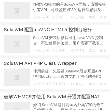
多数VPS提供的是SolusVM面板，该面板提
供有API，可以监控VPS的运行信息以及进
行重启、关机、开机等操作。 而一般我们
2022-05-09 周一
2753
0
0
需要对vps进行流量监控，跑超了玩意扣费
或者进行准备工作 平时想看一下VPS信息
SolusVM 配置 noVNC HTML5 控制台服务
的时...
SolusVM 安装后默认可用 Java VNC 控制
台，不过使用体验差。用户需要下载安装
Java，继而在软件设置里添加网址例外，
2022-05-05 周四
1879
0
0
不然默认安全级别无法运行 SolusVM
JNLP 程序（没有签名）。即便是这样，
SolusVM API PHP Class Wrapper
也只限那些...
使用前提：先要进SolusVM后台开启API，
得到key和hash 官方文档上提供的是POST
方式提交数据，但是本人试过后总是
2022-05-01 周日
1982
0
0
报“417 – Expectation Failed”的错误，改
用GET传数据后，就没有报错了 具体代码
破解WHMCS并使用 SolusVM 开通并配置NAT VPS精华教程
如下： &...
介绍 SolusVM 是目前国内外卖VPS的最常