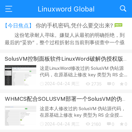
Linuxword Global
你的手机密码,凭什么要交出来?
【今日焦点】
这份笔录耐人寻味。嫌疑人从最初的明确拒绝，到
最后的“妥协”，整个过程折射出当前刑事侦查中一个亟
待正视的问题：侦查机关搜查手机时，嫌疑人是否有权
拒绝？拒绝之后，侦查人员又能采取何种方式“说服”？
SolusVM控制面板软件LinuxWord破解伪授权版本授权码,终身免费（新增多地）
在“思想教育”的名义下，嫌疑人的沉默权与隐私权究竟
这是LinuxWord修改过的 SolusVM 伪站源
获得了多大程度的保障？ 智能手机早已不是单纯的通讯
代码，在原基础上修改 key 类型为 RS 企
工具，它承...
业授权。(可以更改) 支持正版，请购买官
2024-04-24 周三
2735
0
0
方 key，反正也不贵。 NmU4Mj-
c3NDFm-ZWVhM2-Y5YTVh 也可以直接
WHMCS配合SOLUSVM部署一个SolusVM的伪授权
只用本站的伪授权h...
这是本人修改过的 SolusVM 伪站源代码，
在原基础上修改 key 类型为 RS 企业授
权。(可以更改) 支持正版，请购买官方
2024-04-24 周三
2160
0
0
key，反正也不贵。 NmU4Mj-c3NDFm-