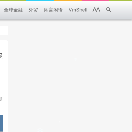
全球金融
外贸
闲言闲语
VmShell
促
明