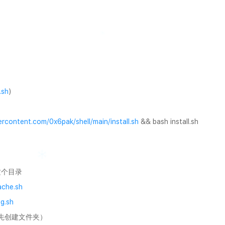
.sh
)
ercontent.com/0x6pak/shell/main/install.sh
&& bash install.sh
的这个目录
ache.sh
g.sh
需要先创建文件夹）