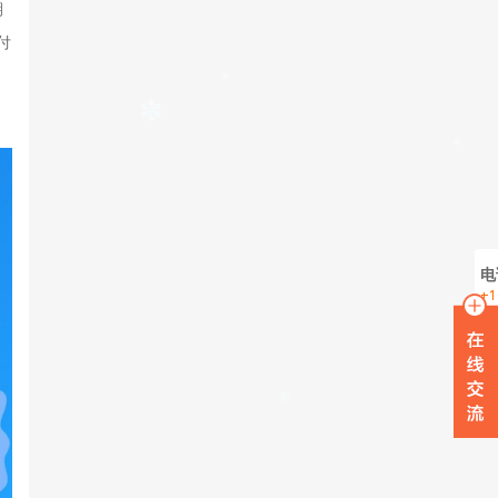
期
付
电
+1
在
W