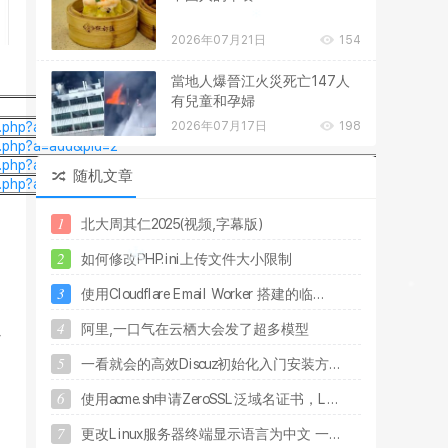
2026年07月21日
154
當地人爆晉江火災死亡147人
有兒童和孕婦
2026年07月17日
198
t.php?a=add&pid=1
rt.php?a=add&pid=2
rt.php?a=add&pid=3
随机文章
rt.php?a=add&pid=4
1
北
大
周
其
仁
2
0
2
5
(
视
频
,
字
幕
版
)
2
如
何
修
改
P
H
P
.
i
n
i
上
传
文
件
大
小
限
制
3
使
用
C
l
o
u
d
f
l
a
r
e
E
m
a
i
l
W
o
r
k
e
r
搭
建
的
临
.
.
.
4
阿
里
,
一
口
气
在
云
栖
大
会
发
了
超
多
模
型
以
5
一
看
就
会
的
高
效
D
i
s
c
u
z
初
始
化
入
门
安
装
方
.
.
.
6
使
用
a
c
m
e
.
s
h
申
请
Z
e
r
o
S
S
L
泛
域
名
证
书
，
L
.
.
.
7
更
改
L
i
n
u
x
服
务
器
终
端
显
示
语
言
为
中
文
一
.
.
.