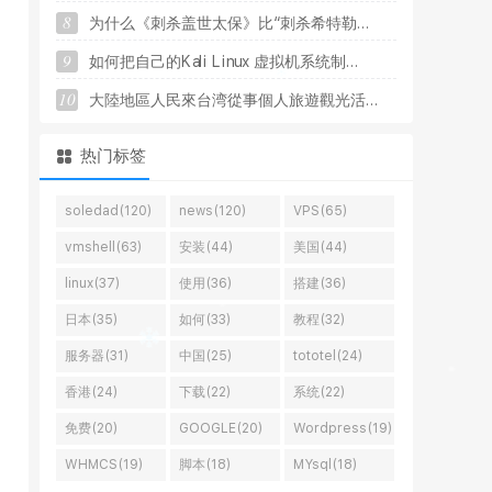
8
为
什
么
《
刺
杀
盖
世
太
保
》
比
“
刺
杀
希
特
勒
.
.
.
9
如
何
把
自
己
的
K
a
l
i
L
i
n
u
x
虚
拟
机
系
统
制
.
.
.
10
大
陸
地
區
人
民
來
台
湾
從
事
個
人
旅
遊
觀
光
活
.
.
.
热门标签
soledad(120)
news(120)
VPS(65)
vmshell(63)
安装(44)
美国(44)
linux(37)
使用(36)
搭建(36)
日本(35)
如何(33)
教程(32)
服务器(31)
中国(25)
tototel(24)
香港(24)
下载(22)
系统(22)
免费(20)
GOOGLE(20)
Wordpress(19)
WHMCS(19)
脚本(18)
MYsql(18)