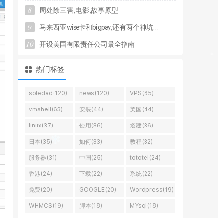
8
周
处
除
三
害
,
电
影
,
故
事
原
型
9
马
来
西
亚
w
i
s
e
卡
和
b
i
g
p
a
y
,
还
有
两
个
神
坑
.
.
.
10
开
设
美
国
有
限
责
任
公
司
最
全
指
南
热门标签
soledad(120)
news(120)
VPS(65)
vmshell(63)
安装(44)
美国(44)
linux(37)
使用(36)
搭建(36)
日本(35)
如何(33)
教程(32)
服务器(31)
中国(25)
tototel(24)
香港(24)
下载(22)
系统(22)
免费(20)
GOOGLE(20)
Wordpress(19)
WHMCS(19)
脚本(18)
MYsql(18)