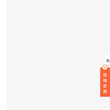
电
+1
在
W