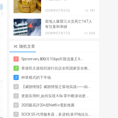
2026年07月21日
161
當地人爆晉江火災死亡147人
有兒童和孕婦
2026年07月17日
204
随机文章
1
S
p
i
n
s
e
r
v
e
r
s
,
$
9
9
/
月
1
G
b
p
s
不
限
流
量
,
E
3
-
.
.
.
2
香
港
民
主
派
组
织
游
行
抗
议
全
民
国
家
安
全
教
.
.
.
3
种
草
模
式
的
下
半
场
4
【
威
胁
情
报
】
威
胁
情
报
之
落
地
实
战
—
—
由
.
.
.
5
更
新
应
用
时
,
如
何
实
现
K
8
s
零
中
断
滚
动
更
.
.
.
6
2
0
2
5
最
高
評
2
0
+
部
N
e
t
f
l
i
x
電
影
推
薦
7
S
O
C
K
S
5
代
理
服
务
器
，
多
进
程
/
多
I
P
地
址
出
.
.
.